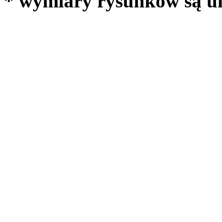
* wymiary rysunków są 